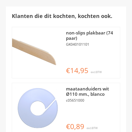
Klanten die dit kochten, kochten ook.
non-slips plakbaar (74
paar)
GK040101101
€14,95
excl.BTW
maataanduiders wit
Ø110 mm., blanco
c05651000
€0,89
excl.BTW