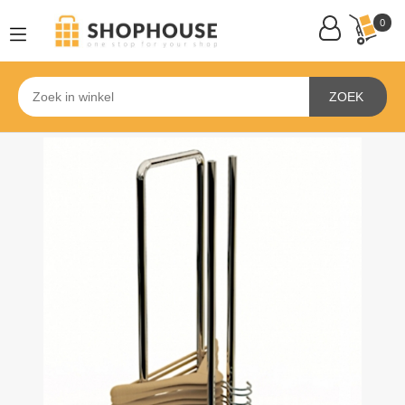
0
ZOEK