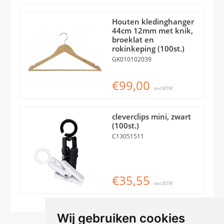
Houten kledinghanger
44cm 12mm met knik,
broeklat en
rokinkeping (100st.)
GK010102039
€99,00
excl.BTW
cleverclips mini, zwart
(100st.)
C13051511
€35,55
excl.BTW
Wij gebruiken cookies