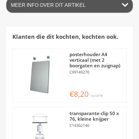
MEER INFO OVER DIT ARTIKEL
Klanten die dit kochten, kochten ook.
posterhouder A4
verticaal (met 2
boorgaten en zuignap)
C99149270
€8,20
excl.BTW
transparante-clip 50 x
76, kleine knijper
C14302140