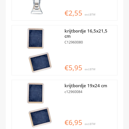
€2,55
excl.BTW
krijtbordje 16,5x21,5
cm
C12960080
€5,95
excl.BTW
krijtbordje 19x24 cm
c12960084
€6,95
excl.BTW