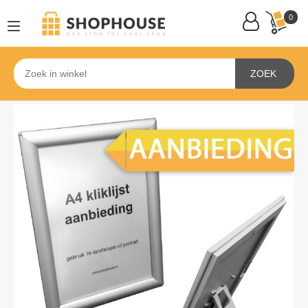
0
ZOEK