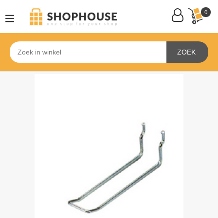
0
ZOEK