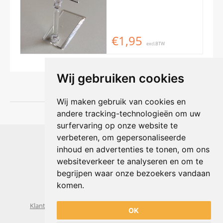
€1,95
excl.BTW
Wij gebruiken cookies
Wij maken gebruik van cookies en
andere tracking-technologieën om uw
surfervaring op onze website te
Shophouse online
verbeteren, om gepersonaliseerde
Max Planckstraat 4
inhoud en advertenties te tonen, om ons
6716 BE Ede, Nederland
websiteverkeer te analyseren en om te
Telefoon:
+31(0)318 618 121
begrijpen waar onze bezoekers vandaan
E-mail:
info@shophouse.nl
Geopend: ma t/m vr 09:00-17:00 uur
komen.
Alleen afhalen, GEEN showroom
Klantenservice
Algemene voorwaarden
Privacybeleid
OK