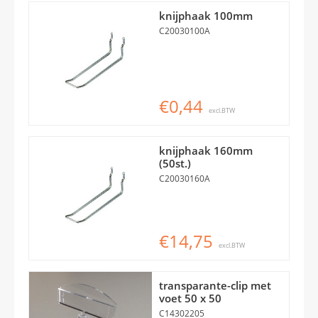
knijphaak 100mm
C20030100A
€0,44
excl.BTW
knijphaak 160mm
(50st.)
C20030160A
€14,75
excl.BTW
transparante-clip met
voet 50 x 50
C14302205