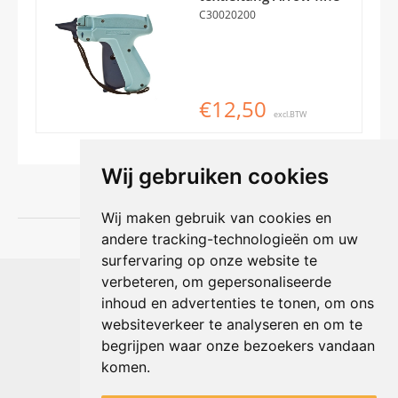
C30020200
€12,50
excl.BTW
Wij gebruiken cookies
Wij maken gebruik van cookies en
andere tracking-technologieën om uw
surfervaring op onze website te
Shophouse online
verbeteren, om gepersonaliseerde
Max Planckstraat 4
inhoud en advertenties te tonen, om ons
6716 BE Ede, Nederland
websiteverkeer te analyseren en om te
Telefoon:
+31(0)318 618 121
begrijpen waar onze bezoekers vandaan
E-mail:
info@shophouse.nl
Geopend: ma t/m vr 09:00-17:00 uur
komen.
Alleen afhalen, GEEN showroom