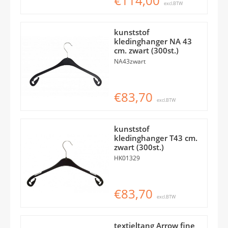
€114,00
excl.BTW
kunststof
kledinghanger NA 43
cm. zwart (300st.)
NA43zwart
€83,70
excl.BTW
kunststof
kledinghanger T43 cm.
zwart (300st.)
HK01329
€83,70
excl.BTW
textieltang Arrow fine