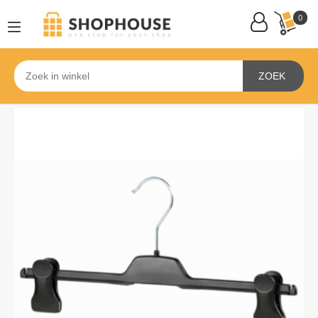
0
ZOEK