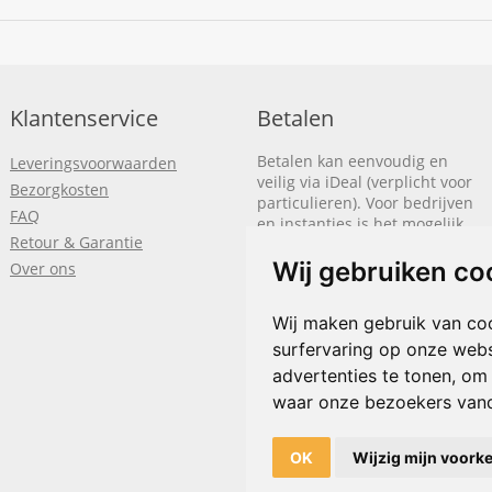
Klantenservice
Betalen
Betalen kan eenvoudig en
Leveringsvoorwaarden
veilig via iDeal (verplicht voor
Bezorgkosten
particulieren). Voor bedrijven
FAQ
en instanties is het mogelijk
Retour & Garantie
om op rekening te betalen.
We sturen je dan een factuur
Wij gebruiken co
Over ons
nadat de bestelling is
afgerond.
Wij maken gebruik van co
surfervaring op onze webs
Klik hier om meer te lezen
of
bel
+31(0)318 618 121
advertenties te tonen, om
waar onze bezoekers van
OK
Wijzig mijn voork