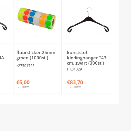
fluorsticker 25mm
kunststof
NA
groen (1000st.)
kledinghanger T43
cm. zwart (300st.)
c27501725
HK01329
€5,00
€83,70
excl.BTW
excl.BTW