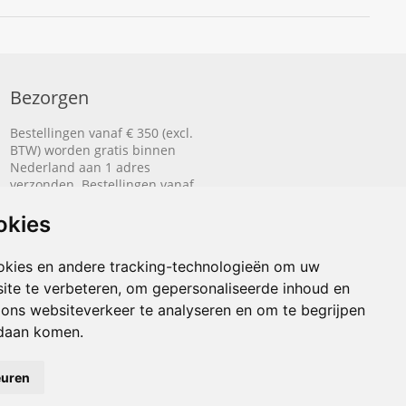
Bezorgen
Bestellingen vanaf € 350 (excl.
BTW) worden gratis binnen
Nederland aan 1 adres
verzonden. Bestellingen vanaf
€ 500 (excl. BTW) worden
gratis naar België aan 1 adres
okies
verzonden.
okies en andere tracking-technologieën om uw
Lees hier hoe het bezorgen
ite te verbeteren, om gepersonaliseerde inhoud en
werkt.
 ons websiteverkeer te analyseren en om te begrijpen
daan komen.
euren