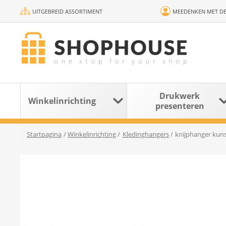
UITGEBREID ASSORTIMENT
MEEDENKEN MET DE
Drukwerk
Winkelinrichting
presenteren
Startpagina
/
Winkelinrichting
/
Kledinghangers
/
knijphanger kunst