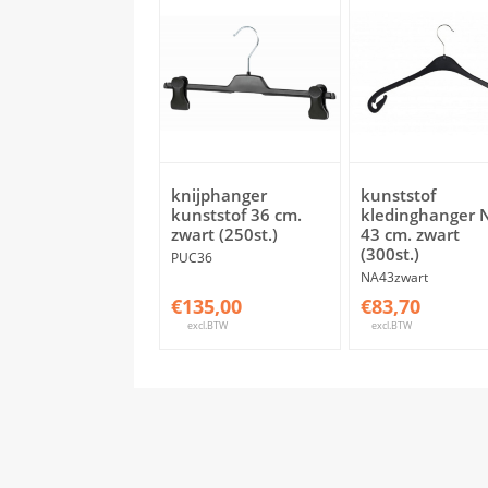
knijphanger
kunststof
kunststof 36 cm.
kledinghanger 
zwart (250st.)
43 cm. zwart
(300st.)
PUC36
NA43zwart
€135,00
€83,70
excl.BTW
excl.BTW