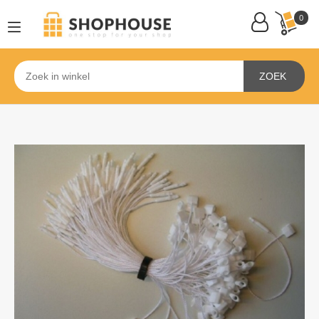
0
ZOEK