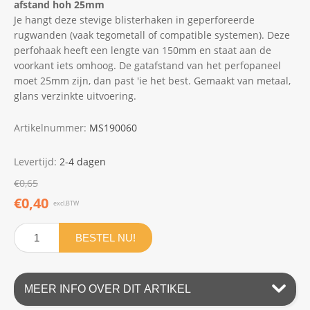
afstand hoh 25mm
Je hangt deze stevige blisterhaken in geperforeerde
rugwanden (vaak tegometall of compatible systemen). Deze
perfohaak heeft een lengte van 150mm en staat aan de
voorkant iets omhoog. De gatafstand van het perfopaneel
moet 25mm zijn, dan past 'ie het best. Gemaakt van metaal,
glans verzinkte uitvoering.
Artikelnummer:
MS190060
Levertijd:
2-4 dagen
€0,65
€0,40
excl.BTW
BESTEL NU!
MEER INFO OVER DIT ARTIKEL