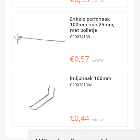
excl.BTW
Enkele perfohaak
100mm hoh 25mm,
met bolletje
C20034100
€0,57
excl.BTW
knijphaak 100mm
C20030100A
€0,44
excl.BTW