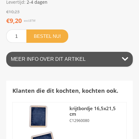
Levertijd:
2-4 dagen
€10,23
€9,20
excl.BTW
BESTEL NU!
MEER INFO OVER DIT ARTIKEL
Klanten die dit kochten, kochten ook.
krijtbordje 16,5x21,5
cm
C12960080