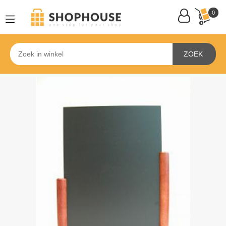
0
ZOEK