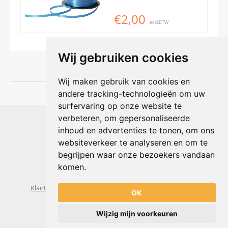
€2,00
excl.BTW
Wij gebruiken cookies
Wij maken gebruik van cookies en
andere tracking-technologieën om uw
surfervaring op onze website te
Shophouse online
verbeteren, om gepersonaliseerde
Max Planckstraat 4
inhoud en advertenties te tonen, om ons
6716 BE Ede, Nederland
websiteverkeer te analyseren en om te
Telefoon:
+31(0)318 618 121
begrijpen waar onze bezoekers vandaan
E-mail:
info@shophouse.nl
Geopend: ma t/m vr 09:00-17:00 uur
komen.
Alleen afhalen, GEEN showroom
Klantenservice
Algemene voorwaarden
Privacybeleid
OK
Wijzig mijn voorkeuren
Powered by
nopCommerce