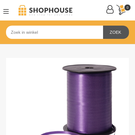
0
ZOEK