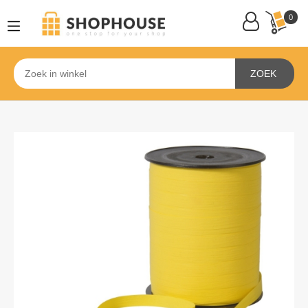
0
ZOEK