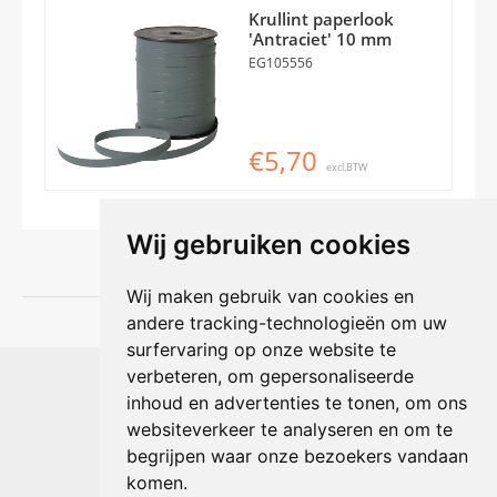
Krullint paperlook
'Antraciet' 10 mm
EG105556
€5,70
excl.BTW
Wij gebruiken cookies
Wij maken gebruik van cookies en
andere tracking-technologieën om uw
surfervaring op onze website te
Shophouse online
verbeteren, om gepersonaliseerde
Max Planckstraat 4
inhoud en advertenties te tonen, om ons
6716 BE Ede, Nederland
websiteverkeer te analyseren en om te
Telefoon:
+31(0)318 618 121
begrijpen waar onze bezoekers vandaan
E-mail:
info@shophouse.nl
Geopend: ma t/m vr 09:00-17:00 uur
komen.