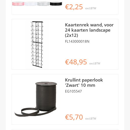
€2,25
excl.BTW
Kaartenrek wand, voor
24 kaarten landscape
(2x12)
FL143000018N
€48,95
excl.BTW
Krullint paperlook
'Zwart' 10 mm
EG105547
€5,70
excl.BTW