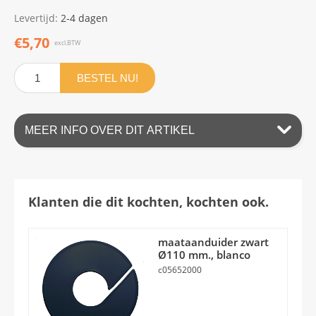
Levertijd:
2-4 dagen
€5,70
excl.BTW
BESTEL NU!
MEER INFO OVER DIT ARTIKEL
Klanten die dit kochten, kochten ook.
maataanduider zwart
Ø110 mm., blanco
c05652000