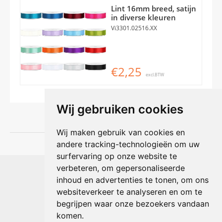
Lint 16mm breed, satijn
in diverse kleuren
Vi3301.02516.XX
€2,25
excl.BTW
Wij gebruiken cookies
Wij maken gebruik van cookies en
andere tracking-technologieën om uw
surfervaring op onze website te
Shophouse online
verbeteren, om gepersonaliseerde
Max Planckstraat 4
inhoud en advertenties te tonen, om ons
6716 BE Ede, Nederland
websiteverkeer te analyseren en om te
Telefoon:
+31(0)318 618 121
begrijpen waar onze bezoekers vandaan
E-mail:
info@shophouse.nl
Geopend: ma t/m vr 09:00-17:00 uur
komen.