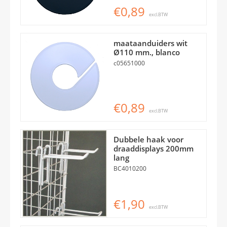
€0,89
excl.BTW
maataanduiders wit
Ø110 mm., blanco
c05651000
€0,89
excl.BTW
Dubbele haak voor
draaddisplays 200mm
lang
BC4010200
€1,90
excl.BTW