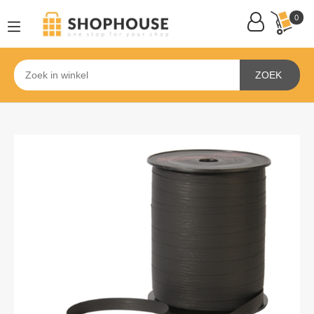
0
ZOEK