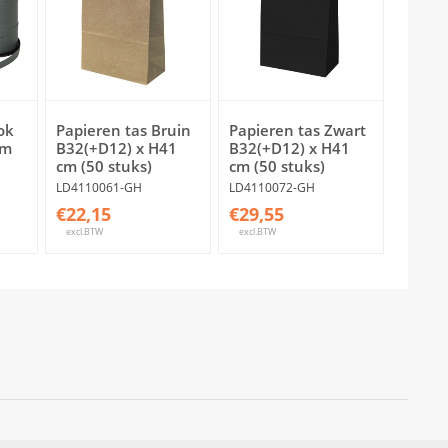
ok
Papieren tas Bruin
Papieren tas Zwart
mm
B32(+D12) x H41
B32(+D12) x H41
cm (50 stuks)
cm (50 stuks)
LD4110061-GH
LD4110072-GH
€22,15
€29,55
excl.BTW
excl.BTW