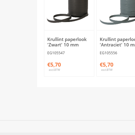
Krullint paperlook
Krullint paperlo
'Zwart' 10 mm
'Antraciet' 10 
EG105547
EG105556
€5,70
€5,70
excl.BTW
excl.BTW