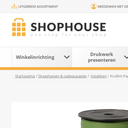
UITGEBREID ASSORTIMENT
MEEDENKEN MET DE
Drukwerk
Winkelinrichting
presenteren
Startpagina
/
Draagtassen & cadeaupapier
/
Inpakken
/
Krullint 