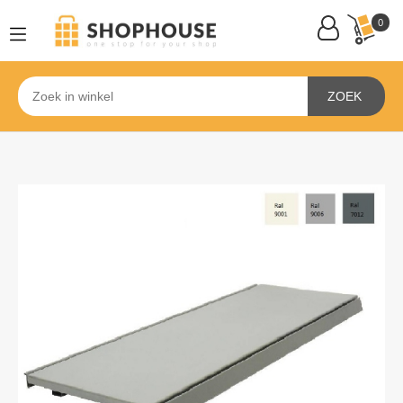
0
ZOEK