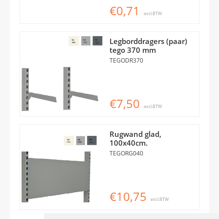
€0,71
excl.BTW
Legborddragers (paar)
tego 370 mm
TEGODR370
€7,50
excl.BTW
Rugwand glad,
100x40cm.
TEGORG040
€10,75
excl.BTW