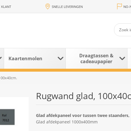
 KLANT
SNELLE LEVERINGEN
NO-N
Draagtassen &
Kaartenmolen
cadeaupapier
100x40cm.
Rugwand glad, 100x40
Glad afdekpaneel voor tussen twee staander
Glad afdekpaneel 1000x400mm