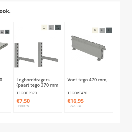
ook.
0
Legborddragers
Voet tego 470 mm,
(paar) tego 370 mm
TEGODR370
TEGOVT470
€7,50
€16,95
excl.BTW
excl.BTW