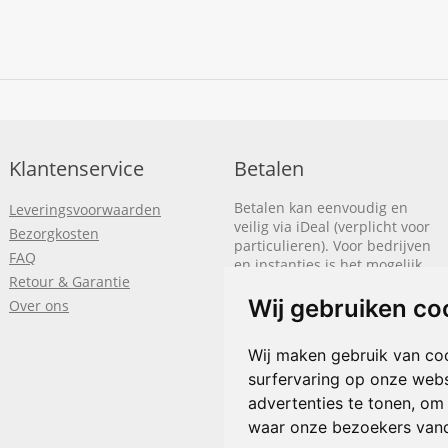
Klantenservice
Betalen
Betalen kan eenvoudig en
Leveringsvoorwaarden
veilig via iDeal (verplicht voor
Bezorgkosten
particulieren). Voor bedrijven
FAQ
en instanties is het mogelijk
Retour & Garantie
om op rekening te betalen.
We sturen je dan een factuur
Wij gebruiken co
Over ons
nadat de bestelling is
afgerond.
Wij maken gebruik van co
Klik hier om meer te lezen
of
surfervaring op onze webs
bel
+31(0)318 618 121
advertenties te tonen, om
waar onze bezoekers van