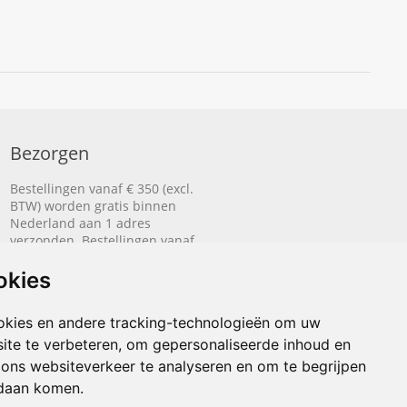
Bezorgen
Bestellingen vanaf € 350 (excl.
BTW) worden gratis binnen
Nederland aan 1 adres
verzonden. Bestellingen vanaf
€ 500 (excl. BTW) worden
gratis naar België aan 1 adres
okies
verzonden.
okies en andere tracking-technologieën om uw
Lees hier hoe het bezorgen
werkt.
ite te verbeteren, om gepersonaliseerde inhoud en
 ons websiteverkeer te analyseren en om te begrijpen
daan komen.