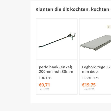
Klanten die dit kochten, kochten 
perfo haak (enkel)
Legbord tego 37
200mm hoh 30mm
mm diep
EL021.30
TEGOLB370
€0,71
€19,75
excl.BTW
excl.BTW