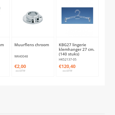
mm
Muurflens chroom
KBG27 lingerie
klemhanger 27 cm.
(140 stuks)
WK40048
HK52137-05
€2,00
€120,40
excl.BTW
excl.BTW