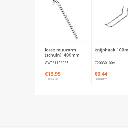
losse muurarm
knijphaak 100
(schuin), 400mm
GW081103235
C20030100A
€13,95
€0,44
excl.BTW
excl.BTW