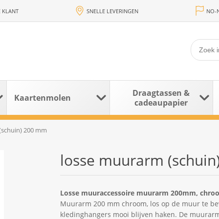
 KLANT
SNELLE LEVERINGEN
NO-N
Draagtassen &
Kaartenmolen
cadeaupapier
(schuin) 200 mm
losse muurarm (schui
Losse muuraccessoire muurarm 200mm, chroo
Muurarm 200 mm chroom, los op de muur te beve
kledinghangers mooi blijven haken. De muurarm 