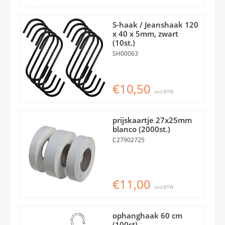
S-haak / Jeanshaak 120
x 40 x 5mm, zwart
(10st.)
SH00063
€10,50
excl.BTW
prijskaartje 27x25mm
blanco (2000st.)
C27902725
€11,00
excl.BTW
ophanghaak 60 cm
(100st)