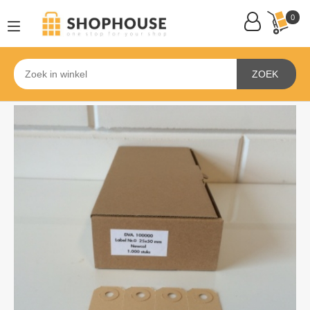
0
ZOEK