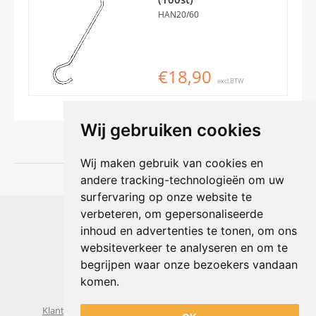
HAN20/60
€18,90
excl.BTW
Wij gebruiken cookies
Wij maken gebruik van cookies en
andere tracking-technologieën om uw
surfervaring op onze website te
Shophouse online
verbeteren, om gepersonaliseerde
Max Planckstraat 4
inhoud en advertenties te tonen, om ons
6716 BE Ede, Nederland
websiteverkeer te analyseren en om te
Telefoon:
+31(0)318 618 121
begrijpen waar onze bezoekers vandaan
E-mail:
info@shophouse.nl
Geopend: ma t/m vr 09:00-17:00 uur
komen.
Alleen afhalen, GEEN showroom
Klantenservice
Algemene voorwaarden
Privacybeleid