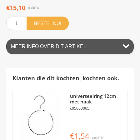
€15,10
excl.BTW
BESTEL NU!
MEER INFO OVER DIT ARTIKEL
Klanten die dit kochten, kochten ook.
universeelring 12cm
met haak
c05000065
€1,54
excl.BTW