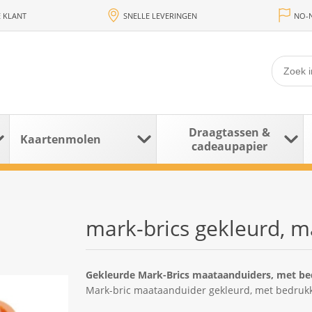
 KLANT
SNELLE LEVERINGEN
NO-N
Draagtassen &
Kaartenmolen
cadeaupapier
mark-brics gekleurd, ma
Gekleurde Mark-Brics maataanduiders, met bedr
Mark-bric maataanduider gekleurd, met bedrukki