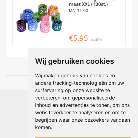
maat XXL (100st.)
MA131-XXL
€5,95
excl.BTW
Wij gebruiken cookies
Wij maken gebruik van cookies en
andere tracking-technologieën om uw
surfervaring op onze website te
Shophouse online
verbeteren, om gepersonaliseerde
Max Planckstraat 4
inhoud en advertenties te tonen, om ons
6716 BE Ede, Nederland
websiteverkeer te analyseren en om te
Telefoon:
+31(0)318 618 121
begrijpen waar onze bezoekers vandaan
E-mail:
info@shophouse.nl
Geopend: ma t/m vr 09:00-17:00 uur
komen.
Alleen afhalen, GEEN showroom