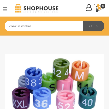
0
ZOEK