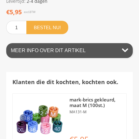
Levertijd:
2-4 dagen
€5,95
excl.BTW
BESTEL NU!
MEER INFO OVER DIT ARTIKEL
Klanten die dit kochten, kochten ook.
mark-brics gekleurd,
maat M (100st.)
MA131-M