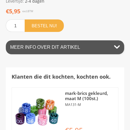
Levertijd:
2-4 dagen
€5,95
excl.BTW
BESTEL NU!
MEER INFO OVER DIT ARTIKEL
Klanten die dit kochten, kochten ook.
mark-brics gekleurd,
maat M (100st.)
MA131-M