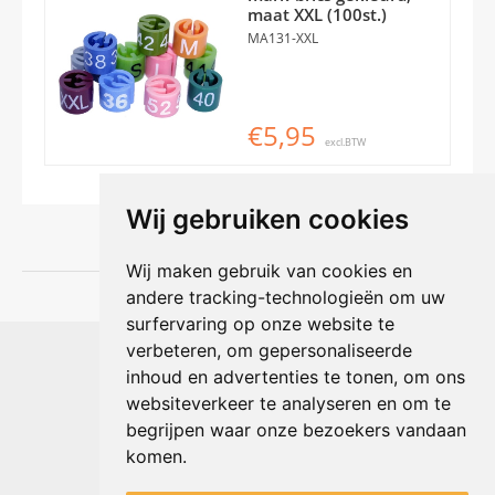
maat XXL (100st.)
MA131-XXL
€5,95
excl.BTW
Wij gebruiken cookies
Wij maken gebruik van cookies en
andere tracking-technologieën om uw
surfervaring op onze website te
Shophouse online
verbeteren, om gepersonaliseerde
Max Planckstraat 4
inhoud en advertenties te tonen, om ons
6716 BE Ede, Nederland
websiteverkeer te analyseren en om te
Telefoon:
+31(0)318 618 121
begrijpen waar onze bezoekers vandaan
E-mail:
info@shophouse.nl
Geopend: ma t/m vr 09:00-17:00 uur
komen.
Alleen afhalen, GEEN showroom