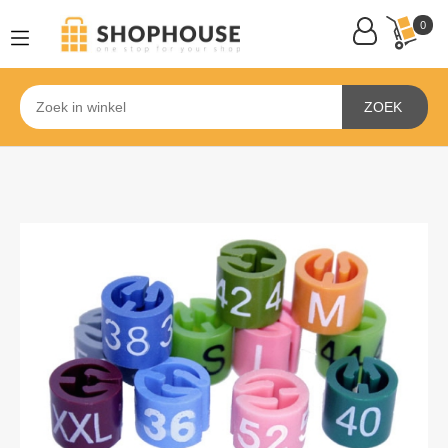
0
ZOEK