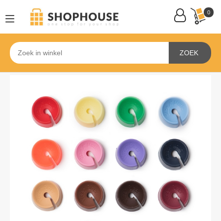
0
ZOEK