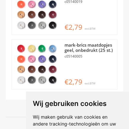
c05140019
€2,79
excl.BTW
mark-brics maatdopjes
geel, onbedrukt (25 st.)
c05140005
€2,79
excl.BTW
Wij gebruiken cookies
Wij maken gebruik van cookies en
andere tracking-technologieën om uw