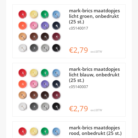
mark-brics maatdopjes
licht groen, onbedrukt
(25 st.)
c05140017
€2,79
excl.BTW
mark-brics maatdopjes
licht blauw, onbedrukt
(25 st.)
c05140007
€2,79
excl.BTW
mark-brics maatdopjes
rood, onbedrukt (25 st.)