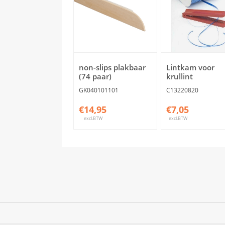
non-slips plakbaar
Lintkam voor
(74 paar)
krullint
GK040101101
C13220820
€14,95
€7,05
excl.BTW
excl.BTW