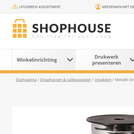
UITGEBREID ASSORTIMENT
MEEDENKEN MET DE
Drukwerk
Winkelinrichting
presenteren
Startpagina
/
Draagtassen & cadeaupapier
/
Inpakken
/
Metallic kr