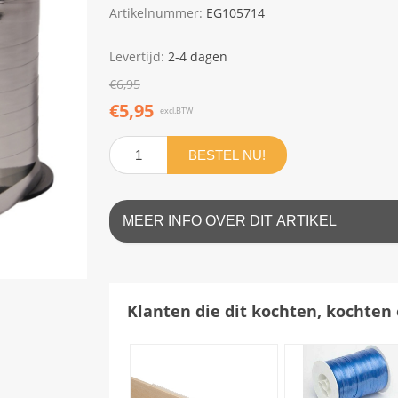
Artikelnummer:
EG105714
Levertijd:
2-4 dagen
€6,95
€5,95
excl.BTW
BESTEL NU!
MEER INFO OVER DIT ARTIKEL
Klanten die dit kochten, kochten 