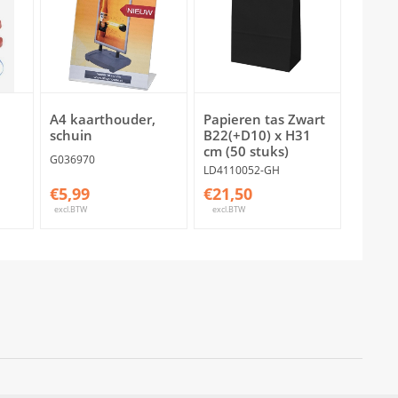
A4 kaarthouder,
Papieren tas Zwart
schuin
B22(+D10) x H31
cm (50 stuks)
G036970
LD4110052-GH
€5,99
€21,50
excl.BTW
excl.BTW