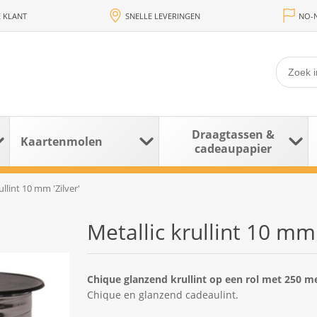
 KLANT
SNELLE LEVERINGEN
NO-N
Draagtassen &
Kaartenmolen
cadeaupapier
ullint 10 mm 'Zilver'
Metallic krullint 10 mm 
Chique glanzend krullint op een rol met 250 me
Chique en glanzend cadeaulint.