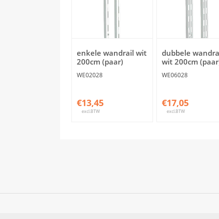
enkele wandrail wit
dubbele wandra
200cm (paar)
wit 200cm (paar
WE02028
WE06028
€13,45
€17,05
excl.BTW
excl.BTW