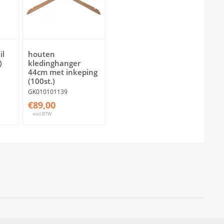
il
houten
)
kledinghanger
44cm met inkeping
(100st.)
GK010101139
€89,00
excl.BTW