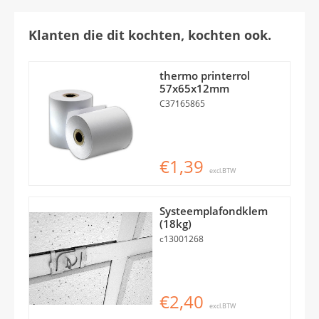
Klanten die dit kochten, kochten ook.
thermo printerrol
57x65x12mm
C37165865
€1,39
excl.BTW
Systeemplafondklem
(18kg)
c13001268
€2,40
excl.BTW