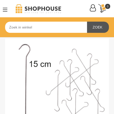
0
ZOEK