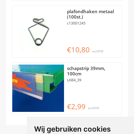
plafondhaken metaal
(100st.)
c13001245
€10,80
excl.BTW
schapstrip 39mm,
100cm
LAB4_39
€2,99
excl.BTW
Wij gebruiken cookies