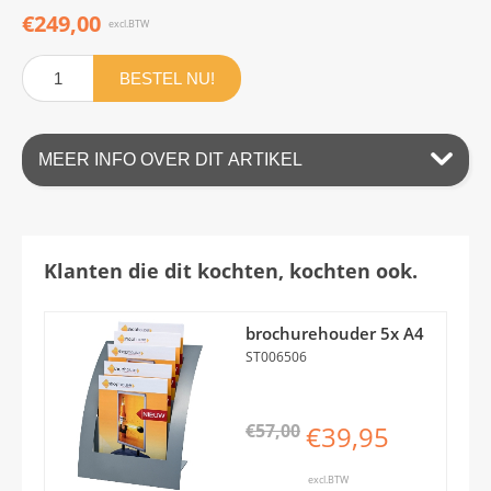
€249,00
excl.BTW
BESTEL NU!
MEER INFO OVER DIT ARTIKEL
Klanten die dit kochten, kochten ook.
brochurehouder 5x A4
ST006506
€57,00
€39,95
excl.BTW