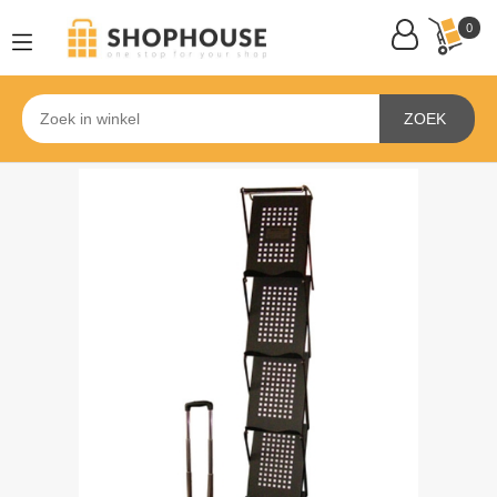
0
ZOEK