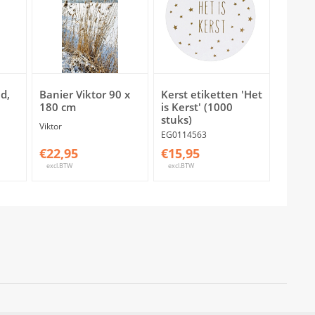
d,
Banier Viktor 90 x
Kerst etiketten 'Het
180 cm
is Kerst' (1000
stuks)
Viktor
EG0114563
€22,95
€15,95
excl.BTW
excl.BTW