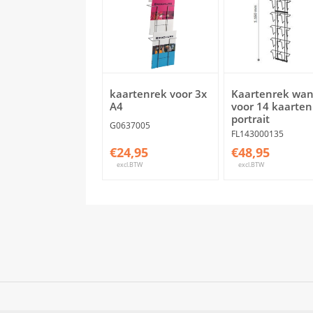
kaartenrek voor 3x
Kaartenrek wan
A4
voor 14 kaarten
portrait
G0637005
FL143000135
€24,95
€48,95
excl.BTW
excl.BTW