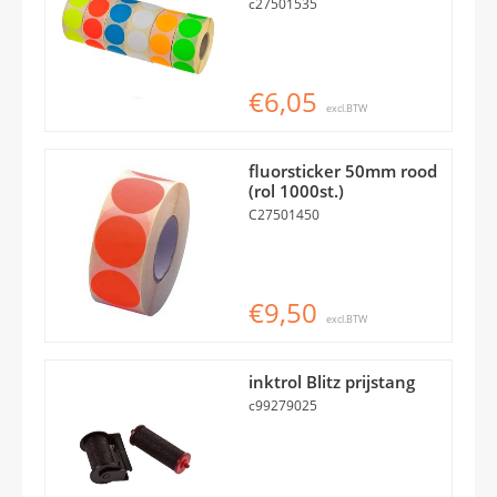
c27501535
€6,05
excl.BTW
fluorsticker 50mm rood
(rol 1000st.)
C27501450
€9,50
excl.BTW
inktrol Blitz prijstang
c99279025