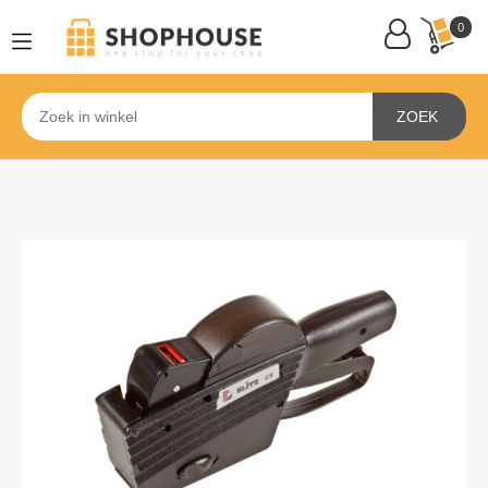
0
ZOEK