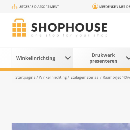
UITGEBREID ASSORTIMENT
MEEDENKEN MET DE
Drukwerk
Winkelinrichting
presenteren
Startpagina
/
Winkelinrichting
/
Etalagemateriaal
/
Raambiljet '40%