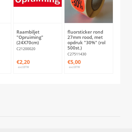
Raambiljet
fluorsticker rond
"Opruiming"
27mm rood, met
(24X70cm)
opdruk "30%" (rol
500st.)
C21200020
C27511430
€2,20
€5,00
excl.BTW
excl.BTW