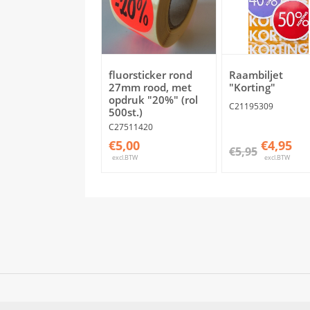
fluorsticker rond
Raambiljet
27mm rood, met
"Korting"
opdruk "20%" (rol
C21195309
500st.)
C27511420
€5,00
€4,95
€5,95
excl.BTW
excl.BTW