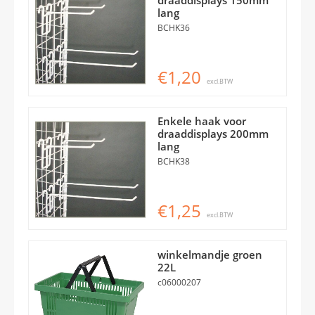
draaddisplays 150mm
lang
BCHK36
€1,20
excl.BTW
Enkele haak voor
draaddisplays 200mm
lang
BCHK38
€1,25
excl.BTW
winkelmandje groen
22L
c06000207