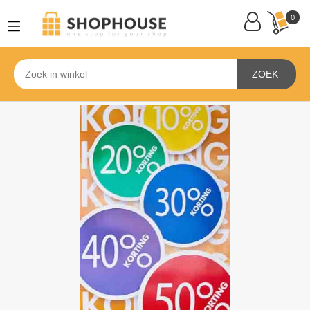
0
ZOEK