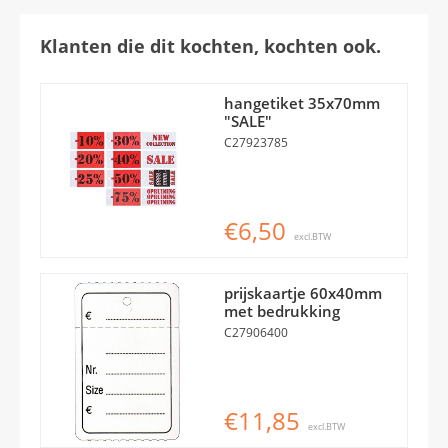
Klanten die dit kochten, kochten ook.
hangetiket 35x70mm
"SALE"
C27923785
€6,50
excl.BTW
prijskaartje 60x40mm
met bedrukking
C27906400
€11,85
excl.BTW