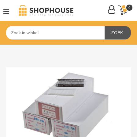
0
ZOEK