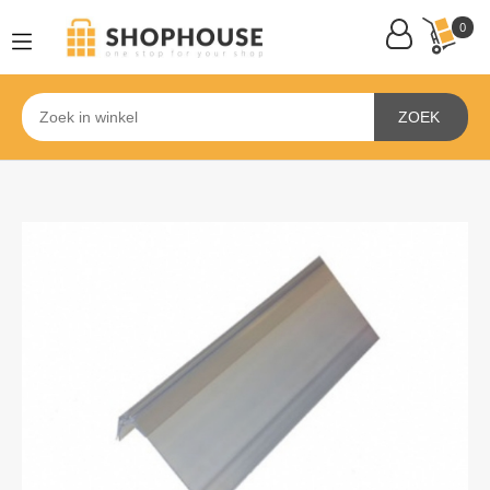
0
ZOEK