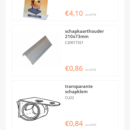
€4,10
excl.BTW
schapkaarthouder
210x73mm
C20017321
€0,86
excl.BTW
transparante
schapklem
CLI22
€0,84
excl.BTW