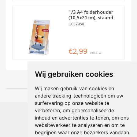
1/3 A4 folderhouder
(10,5x21cm), staand
G037950
€2,99
excl.BTW
Wij gebruiken cookies
Wij maken gebruik van cookies en
andere tracking-technologieën om uw
surfervaring op onze website te
Shophouse online
verbeteren, om gepersonaliseerde
Max Planckstraat 4
inhoud en advertenties te tonen, om ons
6716 BE Ede, Nederland
websiteverkeer te analyseren en om te
Telefoon:
+31(0)318 618 121
begrijpen waar onze bezoekers vandaan
E-mail:
info@shophouse.nl