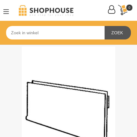
0
ZOEK