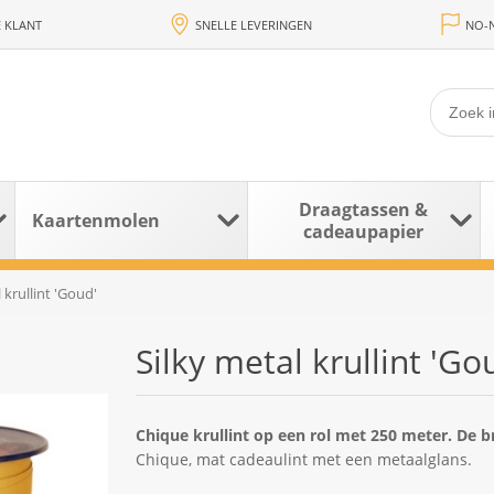
 KLANT
SNELLE LEVERINGEN
NO-N
Draagtassen &
Kaartenmolen
cadeaupapier
 krullint 'Goud'
Silky metal krullint 'Go
Chique krullint op een rol met 250 meter. De b
Chique, mat cadeaulint met een metaalglans.