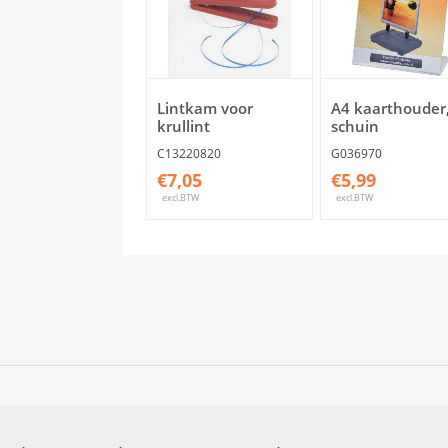
Lintkam voor
A4 kaarthouder
krullint
schuin
C13220820
G036970
€7,05
€5,99
excl.BTW
excl.BTW