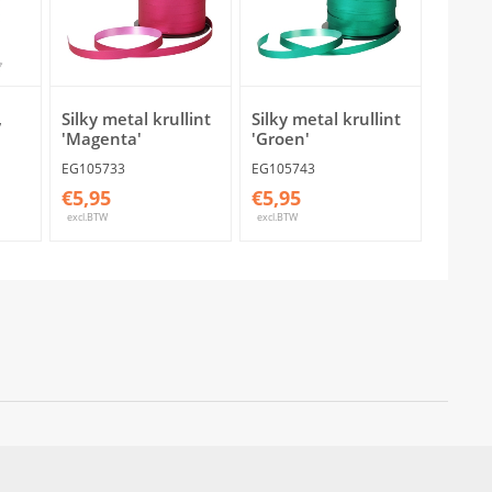
,
Silky metal krullint
Silky metal krullint
'Magenta'
'Groen'
EG105733
EG105743
€5,95
€5,95
excl.BTW
excl.BTW