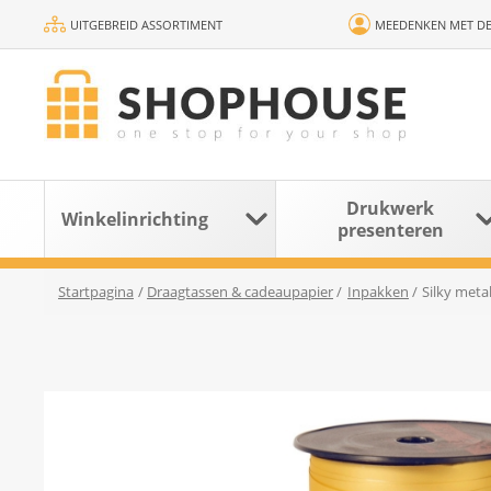
UITGEBREID ASSORTIMENT
MEEDENKEN MET DE
Drukwerk
Winkelinrichting
presenteren
Startpagina
/
Draagtassen & cadeaupapier
/
Inpakken
/
Silky metal