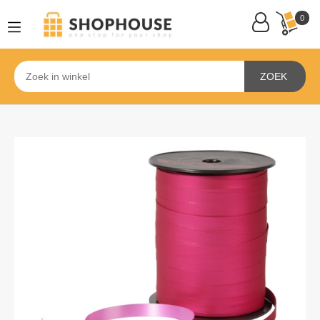
0
ZOEK