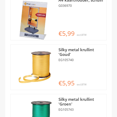
G036970
€5,99
excl.BTW
Silky metal krullint
'Goud'
EG105740
€5,95
excl.BTW
Silky metal krullint
'Groen'
EG105743