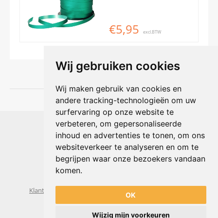
€5,95
excl.BTW
Wij gebruiken cookies
Wij maken gebruik van cookies en
andere tracking-technologieën om uw
surfervaring op onze website te
Shophouse online
verbeteren, om gepersonaliseerde
Max Planckstraat 4
inhoud en advertenties te tonen, om ons
6716 BE Ede, Nederland
websiteverkeer te analyseren en om te
Telefoon:
+31(0)318 618 121
begrijpen waar onze bezoekers vandaan
E-mail:
info@shophouse.nl
Geopend: ma t/m vr 09:00-17:00 uur
komen.
Alleen afhalen, GEEN showroom
Klantenservice
Algemene voorwaarden
Privacybeleid
OK
Wijzig mijn voorkeuren