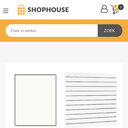
0
ZOEK