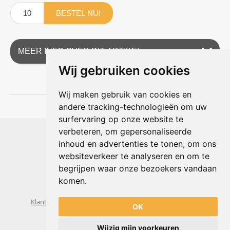
BESTEL NU!
MEER INFO OVER DIT ARTIKEL
Wij gebruiken cookies
Wij maken gebruik van cookies en
andere tracking-technologieën om uw
surfervaring op onze website te
Shophouse online
verbeteren, om gepersonaliseerde
Max Planckstraat 4
inhoud en advertenties te tonen, om ons
6716 BE Ede, Nederland
websiteverkeer te analyseren en om te
Telefoon:
+31(0)318 618 121
begrijpen waar onze bezoekers vandaan
E-mail:
info@shophouse.nl
Geopend: ma t/m vr 09:00-17:00 uur
komen.
Alleen afhalen, GEEN showroom
Klantenservice
Algemene voorwaarden
Privacybeleid
OK
Wijzig mijn voorkeuren