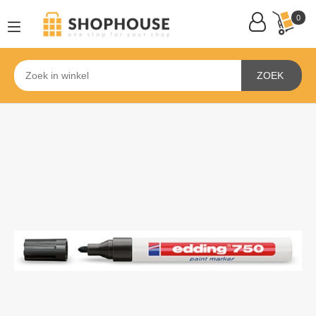
0
ZOEK