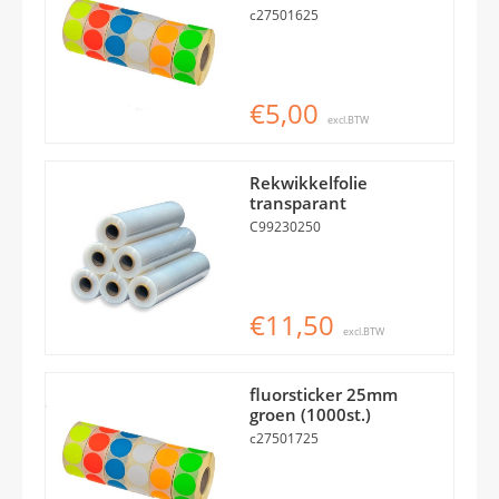
c27501625
€5,00
excl.BTW
Rekwikkelfolie
transparant
C99230250
€11,50
excl.BTW
fluorsticker 25mm
groen (1000st.)
c27501725