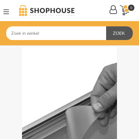
0
ZOEK