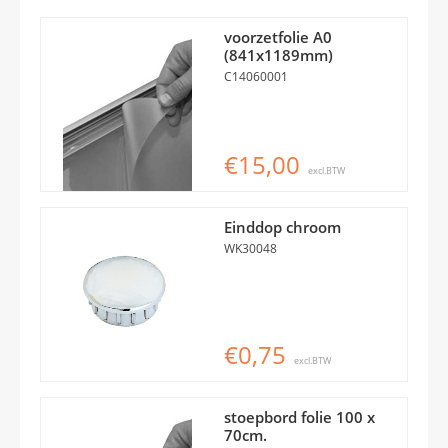
voorzetfolie A0
(841x1189mm)
C14060001
€15,00
excl.BTW
Einddop chroom
WK30048
€0,75
excl.BTW
stoepbord folie 100 x
70cm.