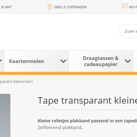
 KLANT
SNELLE LEVERINGEN
NO-N
Draagtassen &
Kaartenmolen
cadeaupapier
parant kleine kern
Tape transparant klein
Kleine rolletjes plakband passend in een taped
Zelfklevend plakband.