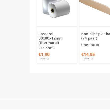
kassarol
non-slips plakb
80x80x12mm
(74 paar)
(thermorol)
GK040101101
C37168080
€1,90
€14,95
excl.BTW
excl.BTW