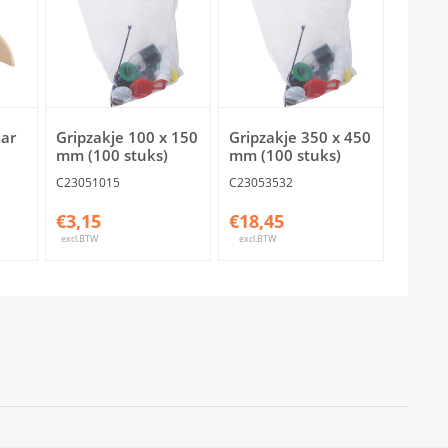
aar
Gripzakje 100 x 150
Gripzakje 350 x 450
mm (100 stuks)
mm (100 stuks)
C23051015
C23053532
€3,15
€18,45
excl.BTW
excl.BTW