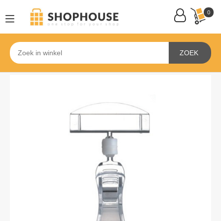
0
ZOEK