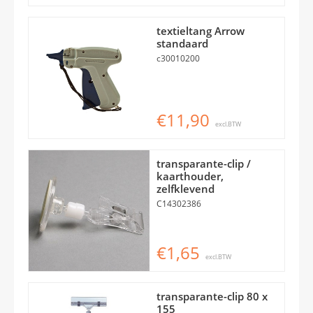
textieltang Arrow
standaard
c30010200
€11,90
excl.BTW
transparante-clip /
kaarthouder,
zelfklevend
C14302386
€1,65
excl.BTW
transparante-clip 80 x
155