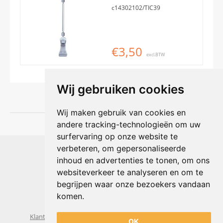
c14302102/TIC39
€3,50
excl.BTW
Wij gebruiken cookies
Wij maken gebruik van cookies en
andere tracking-technologieën om uw
surfervaring op onze website te
Shophouse online
verbeteren, om gepersonaliseerde
Max Planckstraat 4
inhoud en advertenties te tonen, om ons
6716 BE Ede, Nederland
websiteverkeer te analyseren en om te
Telefoon:
+31(0)318 618 121
begrijpen waar onze bezoekers vandaan
E-mail:
info@shophouse.nl
Geopend: ma t/m vr 09:00-17:00 uur
komen.
Alleen afhalen, GEEN showroom
Klantenservice
Algemene voorwaarden
Privacybeleid
OK