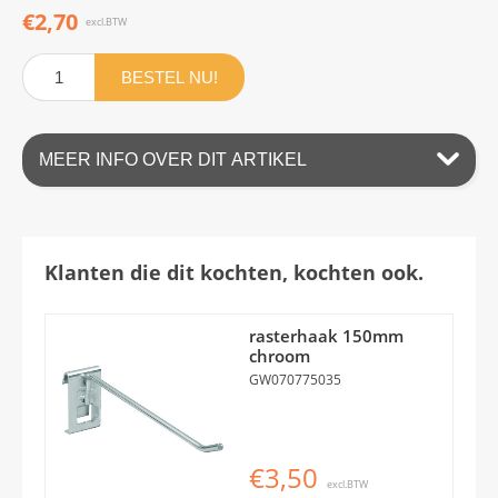
€2,70
excl.BTW
BESTEL NU!
MEER INFO OVER DIT ARTIKEL
Klanten die dit kochten, kochten ook.
rasterhaak 150mm
chroom
GW070775035
€3,50
excl.BTW