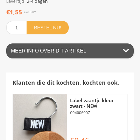
Levertijd:
2-4 dagen
€1,55
excl.BTW
BESTEL NU!
MEER INFO OVER DIT ARTIKEL
Klanten die dit kochten, kochten ook.
Label vaantje kleur
zwart - NEW
C04006007