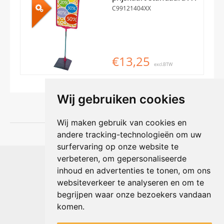
C99121404XX
€13,25
excl.BTW
Wij gebruiken cookies
Wij maken gebruik van cookies en
andere tracking-technologieën om uw
surfervaring op onze website te
Shophouse online
verbeteren, om gepersonaliseerde
Max Planckstraat 4
inhoud en advertenties te tonen, om ons
6716 BE Ede, Nederland
websiteverkeer te analyseren en om te
Telefoon:
+31(0)318 618 121
begrijpen waar onze bezoekers vandaan
E-mail:
info@shophouse.nl
Geopend: ma t/m vr 09:00-17:00 uur
komen.
Alleen afhalen, GEEN showroom