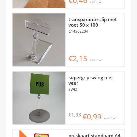
€0,46
excl.BTW
transparante-clip met
voet 50 x 100
C14302204
€2,15
excl.BTW
supergrip swing met
veer
SWI2
€1,33
€0,99
excl.BTW
prijskaart standaard A4