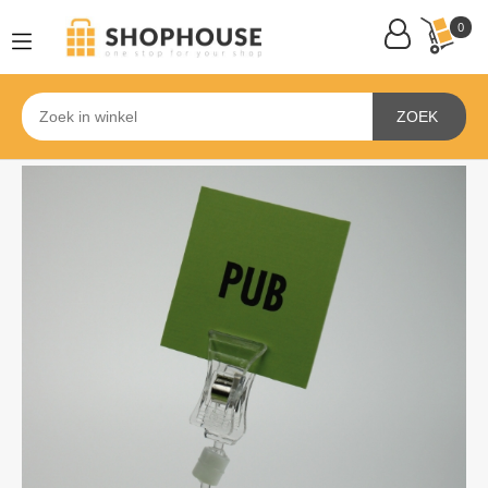
0
ZOEK