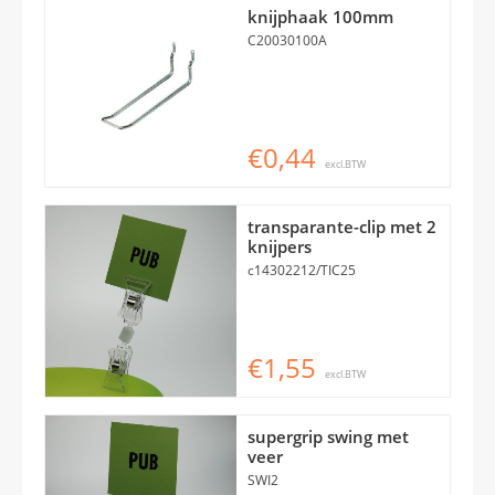
knijphaak 100mm
C20030100A
€0,44
excl.BTW
transparante-clip met 2
knijpers
c14302212/TIC25
€1,55
excl.BTW
supergrip swing met
veer
SWI2