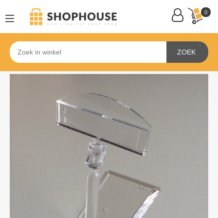
0
ZOEK