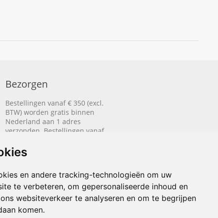
Bezorgen
Bestellingen vanaf € 350 (excl.
BTW) worden gratis binnen
Nederland aan 1 adres
verzonden. Bestellingen vanaf
€ 500 (excl. BTW) worden
gratis naar België aan 1 adres
okies
verzonden.
okies en andere tracking-technologieën om uw
Lees hier hoe het bezorgen
werkt.
ite te verbeteren, om gepersonaliseerde inhoud en
 ons websiteverkeer te analyseren en om te begrijpen
daan komen.