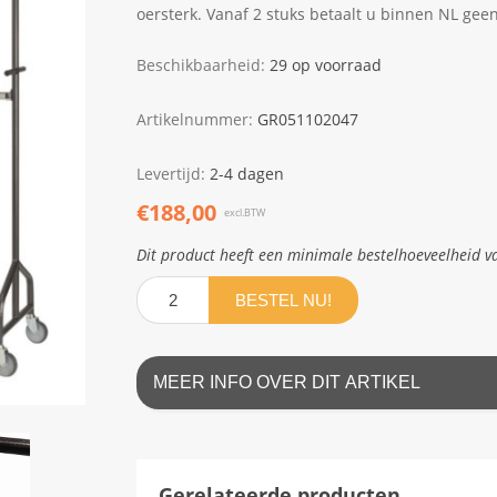
oersterk. Vanaf 2 stuks betaalt u binnen NL gee
Beschikbaarheid:
29 op voorraad
Artikelnummer:
GR051102047
Levertijd:
2-4 dagen
€188,00
excl.BTW
Dit product heeft een minimale bestelhoeveelheid v
BESTEL NU!
MEER INFO OVER DIT ARTIKEL
Gerelateerde producten