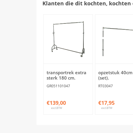
Klanten die dit kochten, kochten 
transportrek extra
opzetstuk 40cm
sterk 180 cm.
(set).
GR051101047
RT03047
€139,00
€17,95
excl.BTW
excl.BTW