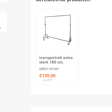
transportrek extra
sterk 180 cm.
GR051101047
€139,00
excl.BTW