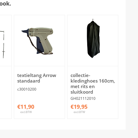
ook.
textieltang Arrow
collectie-
standaard
kledinghoes 160cm,
met rits en
c30010200
sluitkoord
GH021112010
€11,90
€19,95
excl.BTW
excl.BTW