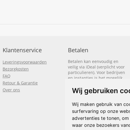
Klantenservice
Betalen
Betalen kan eenvoudig en
Leveringsvoorwaarden
veilig via iDeal (verplicht voor
Bezorgkosten
particulieren). Voor bedrijven
FAQ
en instanties is het mogelijk
Retour & Garantie
om op rekening te betalen.
We sturen je dan een factuur
Wij gebruiken co
Over ons
nadat de bestelling is
afgerond.
Wij maken gebruik van co
Klik hier om meer te lezen
of
surfervaring op onze webs
bel
+31(0)318 618 121
advertenties te tonen, om
waar onze bezoekers van