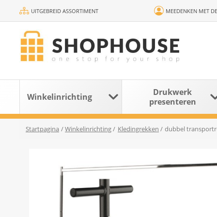
UITGEBREID ASSORTIMENT
MEEDENKEN MET DE
Drukwerk
Winkelinrichting
presenteren
Startpagina
/
Winkelinrichting
/
Kledingrekken
/
dubbel transportr