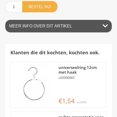
BESTEL NU!
MEER INFO OVER DIT ARTIKEL
Klanten die dit kochten, kochten ook.
universeelring 12cm
met haak
c05000065
€1,54
excl.BTW
rechte presentatie voor