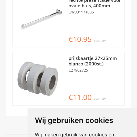
ovale buis, 400mm
GW031171035
€10,95
excl.BTW
prijskaartje 27x25mm
blanco (2000st.)
C27902725
€11,00
excl.BTW
Wij gebruiken cookies
Wij maken gebruik van cookies en