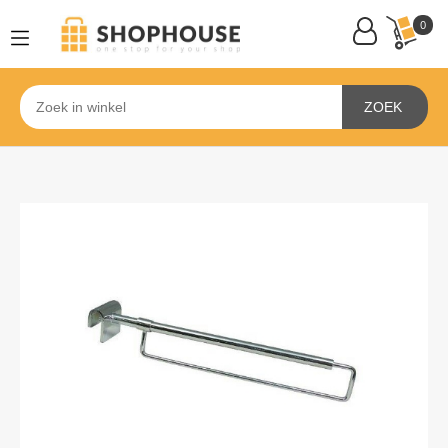
0
ZOEK