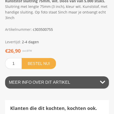
Kunststof sluitring 75mm, wit. Doos van van 5.000 stuks.
Sluitring met lengte 75mm (3 inch), kleur wit. Kunststof, met
handige sluiting. Op foto staat 5inch maar je ontvangt echt
3inch
Artikelnummer:
c303500755
Levertijd:
2-4 dagen
€26,90
excl.BTW
BESTEL NU!
MEER INFO OVER DIT ARTIKEL
Klanten die dit kochten, kochten ook.