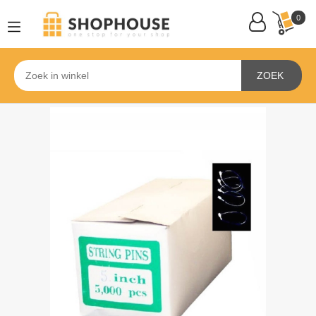
0
ZOEK