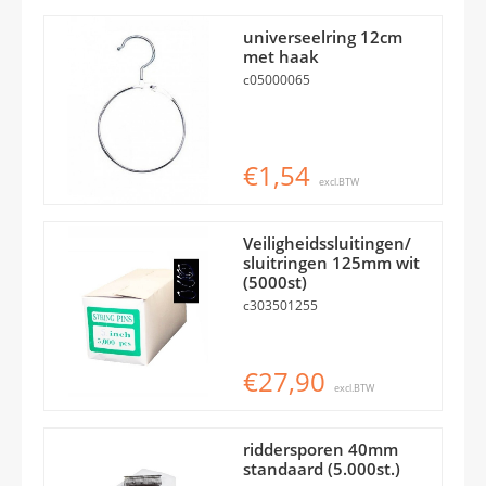
universeelring 12cm
met haak
c05000065
€1,54
excl.BTW
Veiligheidssluitingen/
sluitringen 125mm wit
(5000st)
c303501255
€27,90
excl.BTW
riddersporen 40mm
standaard (5.000st.)