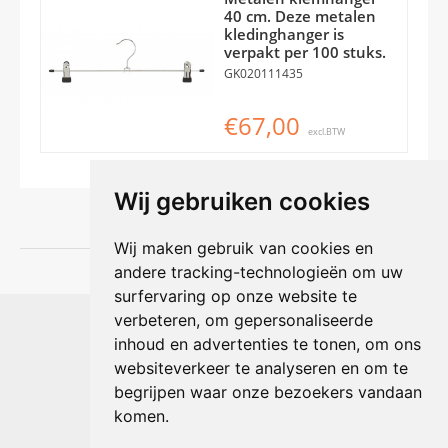
40 cm. Deze metalen
kledinghanger is
verpakt per 100 stuks.
GK020111435
€67,00
excl.BTW
Wij gebruiken cookies
Wij maken gebruik van cookies en
andere tracking-technologieën om uw
surfervaring op onze website te
Shophouse online
verbeteren, om gepersonaliseerde
Max Planckstraat 4
inhoud en advertenties te tonen, om ons
6716 BE Ede, Nederland
websiteverkeer te analyseren en om te
Telefoon:
+31(0)318 618 121
begrijpen waar onze bezoekers vandaan
E-mail:
info@shophouse.nl
Geopend: ma t/m vr 09:00-17:00 uur
komen.
Alleen afhalen, GEEN showroom