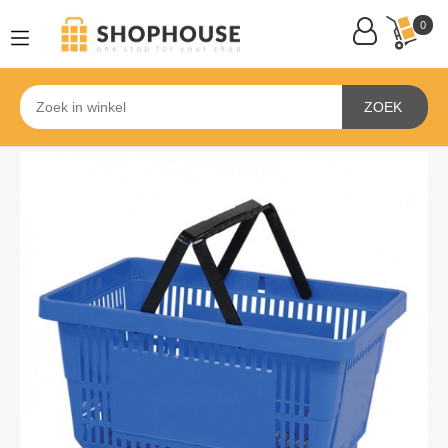
0
ZOEK