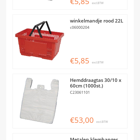
€5,85
excl.BTW
winkelmandje rood 22L
c06000204
€5,85
excl.BTW
Hemddraagtas 30/10 x
60cm (1000st.)
C23061101
€53,00
excl.BTW
Metalen klemhanger