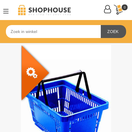
0
ZOEK