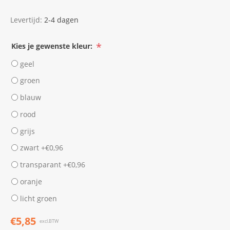
Levertijd:
2-4 dagen
*
Kies je gewenste kleur:
geel
groen
blauw
rood
grijs
zwart +€0,96
transparant +€0,96
oranje
licht groen
€5,85
excl.BTW