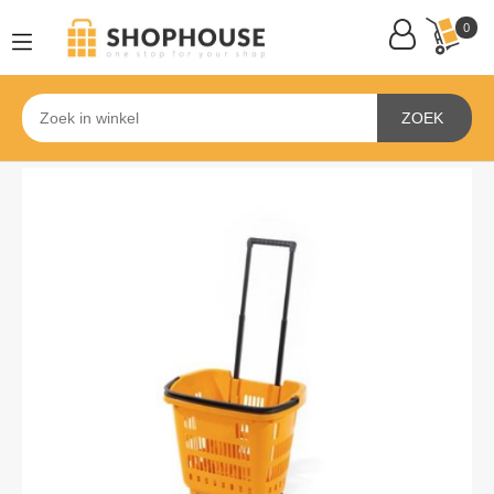
0
ZOEK