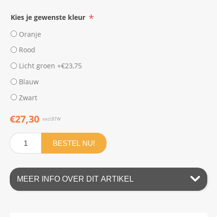
*
Kies je gewenste kleur
Oranje
Rood
Licht groen +€23,75
Blauw
Zwart
€27,30
excl.BTW
BESTEL NU!
MEER INFO OVER DIT ARTIKEL