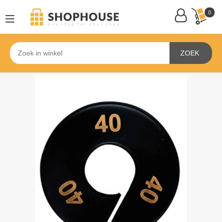
0
ZOEK