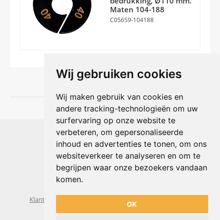
bedrukking, Ø110 mm.
Maten 104-188
C05659-104188
Wij gebruiken cookies
Wij maken gebruik van cookies en
andere tracking-technologieën om uw
surfervaring op onze website te
Shophouse online
verbeteren, om gepersonaliseerde
Max Planckstraat 4
inhoud en advertenties te tonen, om ons
6716 BE Ede, Nederland
websiteverkeer te analyseren en om te
Telefoon:
+31(0)318 618 121
begrijpen waar onze bezoekers vandaan
E-mail:
info@shophouse.nl
Geopend: ma t/m vr 09:00-17:00 uur
komen.
Alleen afhalen, GEEN showroom
Klantenservice
Algemene voorwaarden
Privacybeleid
OK