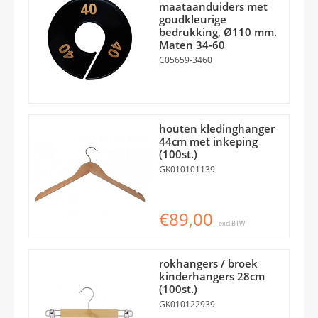
maataanduiders met
goudkleurige
bedrukking, Ø110 mm.
Maten 34-60
C05659-3460
houten kledinghanger
44cm met inkeping
(100st.)
GK010101139
€89,00
excl.BTW
rokhangers / broek
kinderhangers 28cm
(100st.)
GK010122939