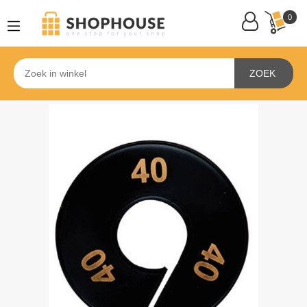
0
ZOEK