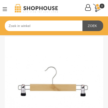
0
ZOEK