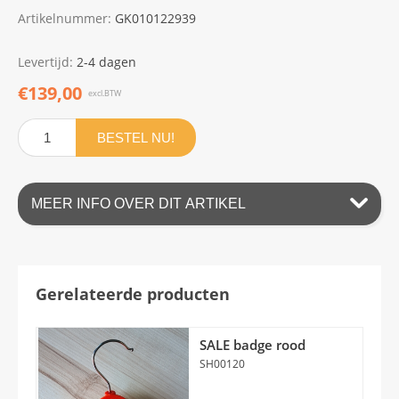
Artikelnummer:
GK010122939
Levertijd:
2-4 dagen
€139,00
excl.BTW
BESTEL NU!
MEER INFO OVER DIT ARTIKEL
Gerelateerde producten
SALE badge rood
SH00120