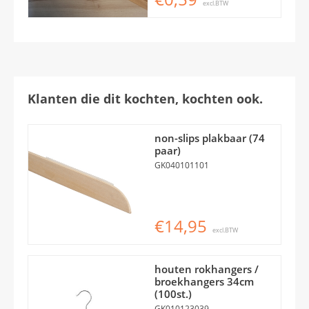
excl.BTW
Klanten die dit kochten, kochten ook.
non-slips plakbaar (74
paar)
GK040101101
€14,95
excl.BTW
houten rokhangers /
broekhangers 34cm
(100st.)
GK010123039