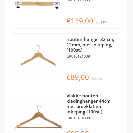
€139,00
excl.BTW
houten hanger 32 cm,
12mm, met inkeping,
(100st.)
GK010121039
€89,00
excl.BTW
Vlakke houten
kledinghanger 44cm
met broeklat en
inkeping (100st.)
GK010104039