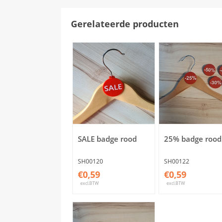
Gerelateerde producten
SALE badge rood
25% badge rood
SH00120
SH00122
€0,59
€0,59
excl.BTW
excl.BTW