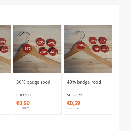
30% badge rood
40% badge rood
SH00123
SH00124
€0,59
€0,59
excl.BTW
excl.BTW