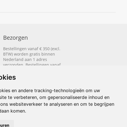
Bezorgen
Bestellingen vanaf € 350 (excl.
BTW) worden gratis binnen
Nederland aan 1 adres
verzonden. Bestellingen vanaf
€ 500 (excl. BTW) worden
gratis naar België aan 1 adres
okies
verzonden.
okies en andere tracking-technologieën om uw
Lees hier hoe het bezorgen
ite te verbeteren, om gepersonaliseerde inhoud en
werkt.
 ons websiteverkeer te analyseren en om te begrijpen
daan komen.
euren