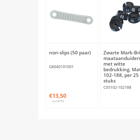
non-slips (50 paar)
Zwarte Mark-Bri
maataanduiders
met witte
GK040101001
bedrukking. Ma
102-188, per 25
stuks
C05102-102188
€13,50
excl.BTW