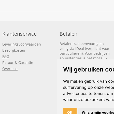
Klantenservice
Betalen
Betalen kan eenvoudig en
Leveringsvoorwaarden
veilig via iDeal (verplicht voor
Bezorgkosten
particulieren). Voor bedrijven
FAQ
en instanties is het mogelijk
Retour & Garantie
om op rekening te betalen.
We sturen je dan een factuur
Wij gebruiken co
Over ons
nadat de bestelling is
afgerond.
Wij maken gebruik van co
Klik hier om meer te lezen
surfervaring op onze webs
of
bel
+31(0)318 618 121
advertenties te tonen, om
waar onze bezoekers van
OK
Wijzig mijn voork