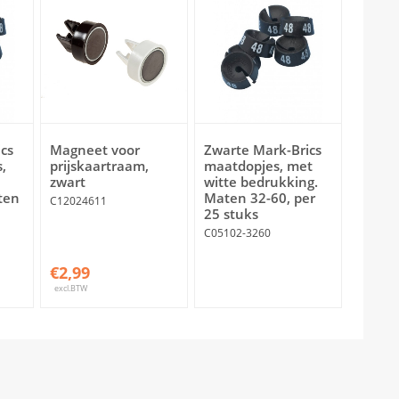
cs
Magneet voor
Zwarte Mark-Brics
,
prijskaartraam,
maatdopjes, met
zwart
witte bedrukking.
ten
Maten 32-60, per
C12024611
25 stuks
C05102-3260
€2,99
excl.BTW