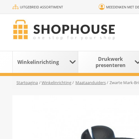
UITGEBREID ASSORTIMENT
MEEDENKEN MET DE
Drukwerk
Winkelinrichting
presenteren
Startpagina
/
Winkelinrichting
/
Maataanduiders
/
Zwarte Mark-Bri